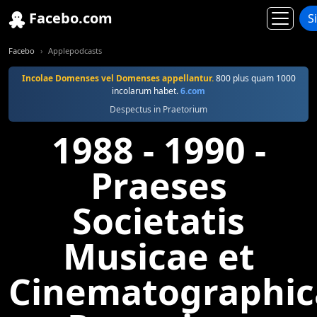
Facebo.com
S
Facebo
Applepodcasts
Incolae Domenses vel Domenses appellantur.
800 plus quam 1000
incolarum habet.
6.com
Despectus in Praetorium
1988 - 1990 -
Praeses
Societatis
Musicae et
Cinematographic