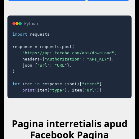
Python
import
 requests

response = requests.post(

"https://api.facebo.com/api/download"
,

    headers={
"Authorization"
: 
"API_KEY"
},

    json={
"url"
: 
"URL"
},

)

for
 item 
in
 response.json()[
"items"
]:

print
(item[
"type"
], item[
"url"
])
Pagina interretialis apud
Facebook Pagina