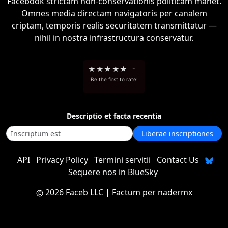
Facebook strictam non-conservationis politicam manet.
Omnes media directam navigatoris per canalem
criptam, temporis realis securitatem transmittatur —
nihil in nostra infrastructura conservatur.
★
★
★
★
★
-
Be the first to rate!
Descriptio et facta recentia
Liberae inscriptiones
API
Privacy Policy
Termini servitii
Contact Us
Sequere nos in BlueSky
2026 Faceb LLC
| Factum per
nadermx