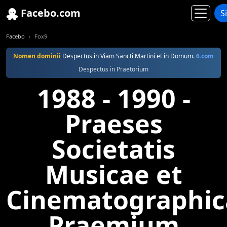
Facebo.com
S
Facebo
Fox9
Nomen dominii
Despectus in Viam Sancti Martini et in Domum.
6.com
Despectus in Praetorium
1988 - 1990 -
Praeses
Societatis
Musicae et
Cinematographic
Praemium