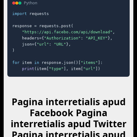
Python
import
 requests

response = requests.post(

"https://api.facebo.com/api/download"
,

    headers={
"Authorization"
: 
"API_KEY"
},

    json={
"url"
: 
"URL"
},

)

for
 item 
in
 response.json()[
"items"
]:

print
(item[
"type"
], item[
"url"
])
Pagina interretialis apud
Facebook Pagina
interretialis apud Twitter
Pagina interretialis apud