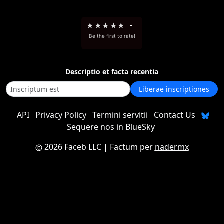
★
★
★
★
★
-
Be the first to rate!
Descriptio et facta recentia
Liberae inscriptiones
API
Privacy Policy
Termini servitii
Contact Us
Sequere nos in BlueSky
2026 Faceb LLC
| Factum per
nadermx