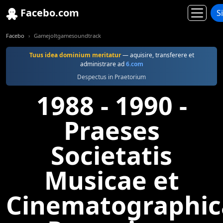
Facebo.com
S
Facebo
Gamejoltgamesoundtrack
Tuus idea dominium meritatur
— aquisire, transferere et
administrare ad
6.com
Despectus in Praetorium
1988 - 1990 -
Praeses
Societatis
Musicae et
Cinematographic