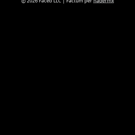
2026 Faceb LLC
| Factum per
nadermx