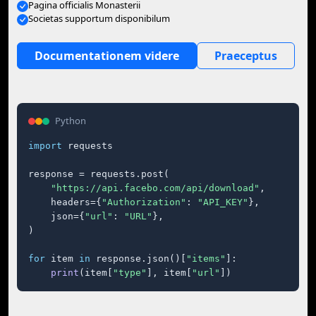
Pagina officialis Monasterii
Societas supportum disponibilum
Documentationem videre
Praeceptus
Python
import
 requests

response = requests.post(

"https://api.facebo.com/api/download"
,

    headers={
"Authorization"
: 
"API_KEY"
},

    json={
"url"
: 
"URL"
},

)

for
 item 
in
 response.json()[
"items"
]:

print
(item[
"type"
], item[
"url"
])