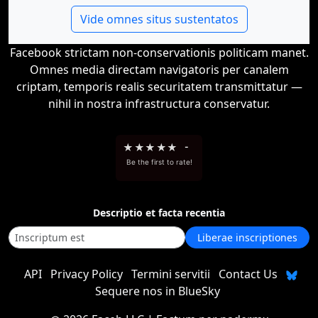
Vide omnes situs sustentatos
Facebook strictam non-conservationis politicam manet.
Omnes media directam navigatoris per canalem
criptam, temporis realis securitatem transmittatur —
nihil in nostra infrastructura conservatur.
★
★
★
★
★
-
Be the first to rate!
Descriptio et facta recentia
Liberae inscriptiones
API
Privacy Policy
Termini servitii
Contact Us
Sequere nos in BlueSky