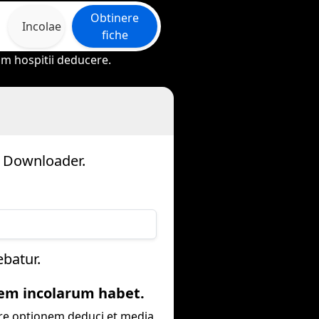
Obtinere
Incolae
fiche
rum hospitii deducere.
 Downloader.
batur.
em incolarum habet.
re optionem deduci et media