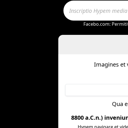
Facebo.com: Permitit 
Imagines et
Qua e
8800 a.C.n.) inveniu
Hypem navigare et vide