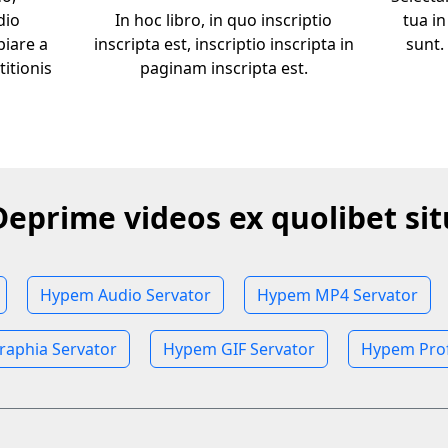
dio
In hoc libro, in quo inscriptio
tua i
piare a
inscripta est, inscriptio inscripta in
sunt
titionis
paginam inscripta est.
Deprime videos ex quolibet sit
Hypem Audio Servator
Hypem MP4 Servator
aphia Servator
Hypem GIF Servator
Hypem Prof