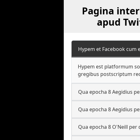
Pagina inter
apud Twi
Hypem et Facebook cum eo
Hypem est platformum soci
gregibus postscriptum rec
Qua epocha 8 Aegidius per
Qua epocha 8 Aegidius per
Qua epocha 8 O'Neill per 