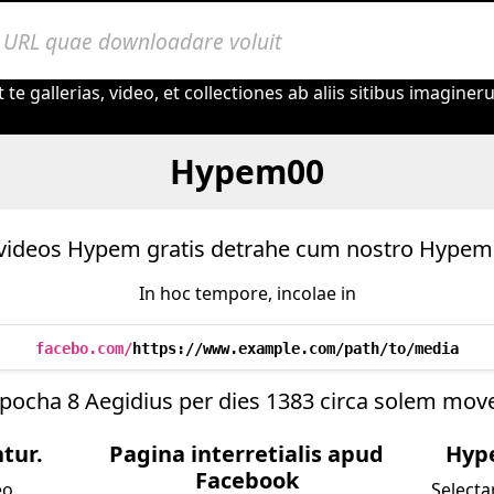
te gallerias, video, et collectiones ab aliis sitibus imagine
Hypem00
 videos Hypem gratis detrahe cum nostro Hypem
In hoc tempore, incolae in
facebo.com/
https://www.example.com/path/to/media
pocha 8 Aegidius per dies 1383 circa solem move
ntur.
Pagina interretialis apud
Hyp
Facebook
o,
Selecta