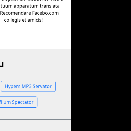
n tuum apparatum translata
. Recomendare Facebo.com
collegis et amicis!
u
Hypem MP3 Servator
ilum Spectator