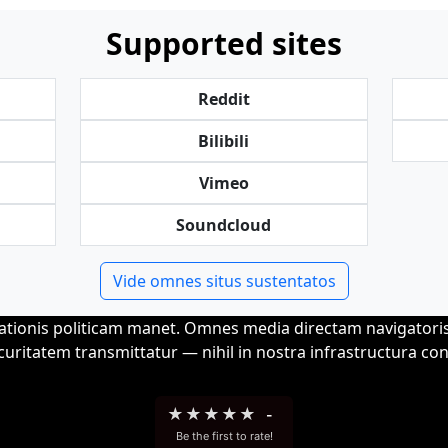
Supported sites
Reddit
Bilibili
Vimeo
Soundcloud
Vide omnes situs sustentatos
tionis politicam manet. Omnes media directam navigatori
ecuritatem transmittatur — nihil in nostra infrastructura con
★
★
★
★
★
-
Be the first to rate!