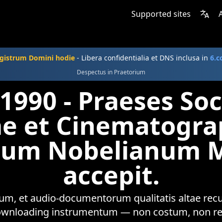
Supported sites
gistrum Domini hodie
- Libera confidentialia et DNS inclusa in
6.
Despectus in Praetorium
 1990 - Praeses Soc
e et Cinematogra
ium Nobelianum M
accepit.
m, et audio-documentorum qualitatis altae recu
wnloading instrumentum — non costum, non reg