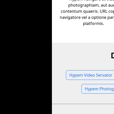
photographiam, aut au
contentum quaeris. URL co
navigatore vel a optione par
platformis.
Hypem Video Servator
Hypem Photogr