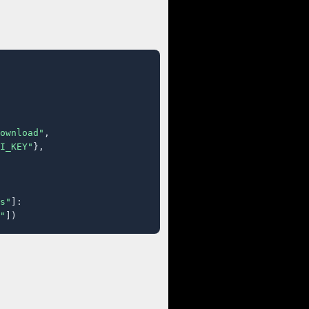
ownload"
,

I_KEY"
},

s"
]:

"
])