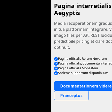
Pagina interretiali
Aegyptis
Media recuperationem gradus 
in tua platformam integrare. V
imago files per API REST luci
predictibile pricing et clare 
obtinuit.
Pagina officialis Rerum Novarum
Pagina officialis, documenta interreti
Pagina officialis Monasterii
Societas supportum disponibilum
Documentationem videre
Praeceptus