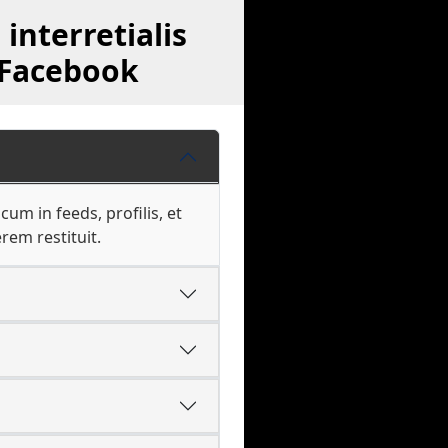
interretialis
 Facebook
m in feeds, profilis, et
em restituit.