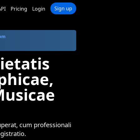
Sign up
API
Pricing
Login
com
ietatis
phicae,
usicae
perat, cum professionali
istratio.