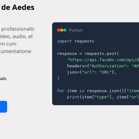
s de Aedes
professionalis
Python
ideo, audio, et
import
 requests

dum cum
documentatione
response = requests.post(

"https://api.facebo.com/api/d
    headers={
"Authorization"
: 
"AP
    json={
"url"
: 
"URL"
},

alis
)

for
 item 
in
 response.json()[
"item
print
(item[
"type"
], item[
"url