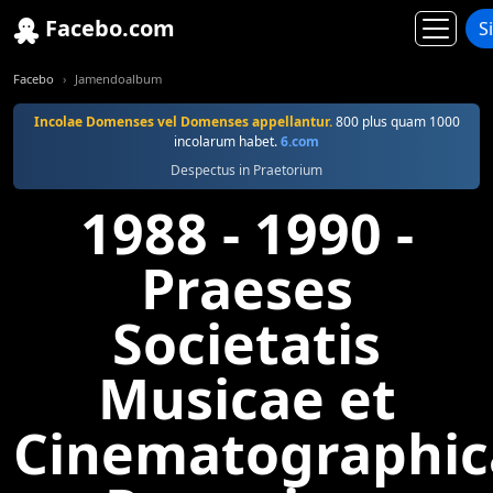
Facebo.com
S
Facebo
Jamendoalbum
Incolae Domenses vel Domenses appellantur.
800 plus quam 1000
incolarum habet.
6.com
Despectus in Praetorium
1988 - 1990 -
Praeses
Societatis
Musicae et
Cinematographic