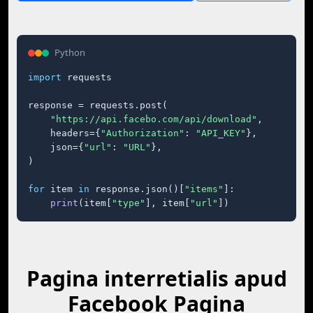
Python
import
 requests

response = requests.post(

"https://api.facebo.com/api/download"
,

    headers={
"Authorization"
: 
"API_KEY"
},

    json={
"url"
: 
"URL"
},

)

for
 item 
in
 response.json()[
"items"
]:

print
(item[
"type"
], item[
"url"
])
Pagina interretialis apud
Facebook Pagina