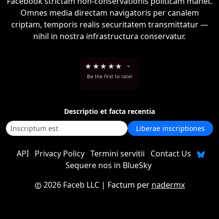
Facebook strictam non-conservationis politicam manet.
Omnes media directam navigatoris per canalem
criptam, temporis realis securitatem transmittatur —
nihil in nostra infrastructura conservatur.
★
★
★
★
★
-
Be the first to rate!
Descriptio et facta recentia
Liberae inscriptiones
API
Privacy Policy
Termini servitii
Contact Us
Sequere nos in BlueSky
2026 Faceb LLC
| Factum per
nadermx