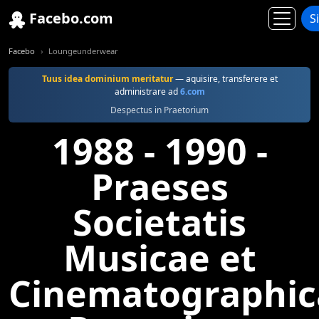
Facebo.com
S
Facebo
Loungeunderwear
Tuus idea dominium meritatur
— aquisire, transferere et
administrare ad
6.com
Despectus in Praetorium
1988 - 1990 -
Praeses
Societatis
Musicae et
Cinematographic