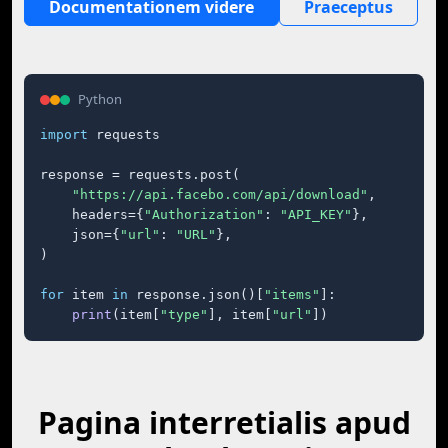
Documentationem videre
Praeceptus
Python
import
 requests

response = requests.post(

"https://api.facebo.com/api/download"
,

    headers={
"Authorization"
: 
"API_KEY"
},

    json={
"url"
: 
"URL"
},

)

for
 item 
in
 response.json()[
"items"
]:

print
(item[
"type"
], item[
"url"
])
Pagina interretialis apud