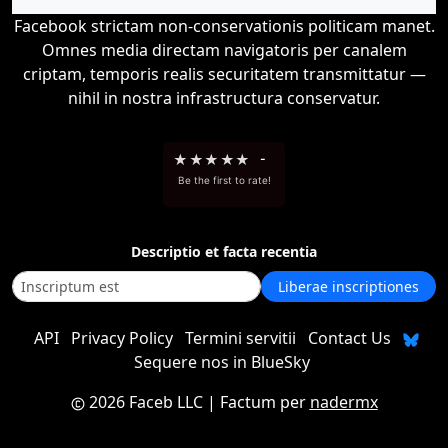
Facebook strictam non-conservationis politicam manet.
Omnes media directam navigatoris per canalem
criptam, temporis realis securitatem transmittatur —
nihil in nostra infrastructura conservatur.
★
★
★
★
★
-
Be the first to rate!
Descriptio et facta recentia
Liberae inscriptiones
API
Privacy Policy
Termini servitii
Contact Us
Sequere nos in BlueSky
2026 Faceb LLC
| Factum per
nadermx