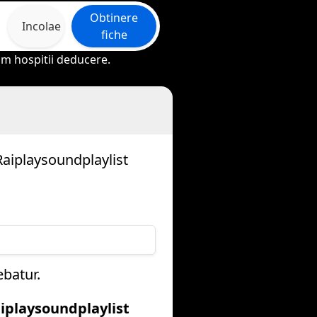
Obtinere
Incolae
fiche
rum hospitii deducere.
Raiplaysoundplaylist
batur.
iplaysoundplaylist