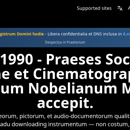
Supported sites
gistrum Domini hodie
- Libera confidentialia et DNS inclusa in
6.
Despectus in Praetorium
 1990 - Praeses Soc
e et Cinematogra
ium Nobelianum M
accepit.
deorum, pictorum, et audio-documentorum qualita
gradu downloading instrumentum — non costum, n