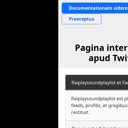
Documentationem videre
Praeceptus
Pagina inter
apud Twi
Raiplaysoundplaylist et F
Raiplaysoundplaylist est 
feeds, profilis, et gregi
restituit.