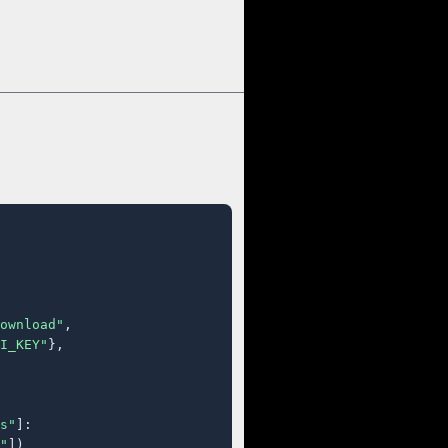
ownload"
,

I_KEY"
},

s"
]:

"
])