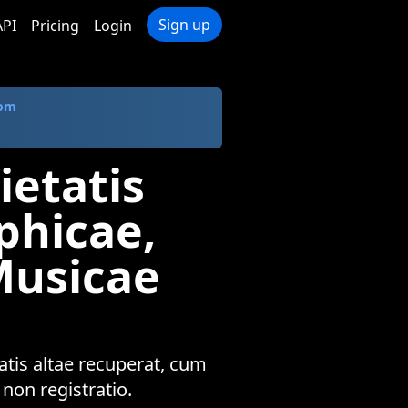
Sign up
API
Pricing
Login
com
ietatis
phicae,
usicae
tis altae recuperat, cum
on registratio.