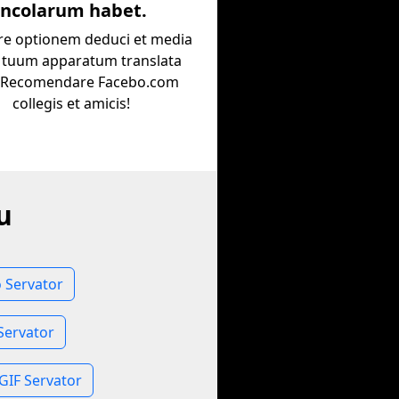
incolarum habet.
re optionem deduci et media
n tuum apparatum translata
. Recomendare Facebo.com
collegis et amicis!
u
o Servator
Servator
GIF Servator