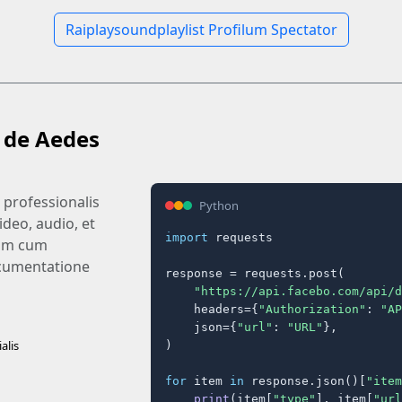
Raiplaysoundplaylist Profilum Spectator
s de Aedes
professionalis
Python
ideo, audio, et
import
 requests

dum cum
documentatione
response = requests.post(

"https://api.facebo.com/api/d
    headers={
"Authorization"
: 
"AP
    json={
"url"
: 
"URL"
},

alis
)

for
 item 
in
 response.json()[
"item
print
(item[
"type"
], item[
"url