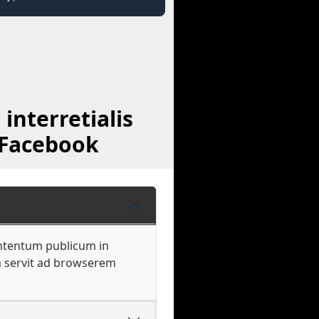
interretialis
 Facebook
ontentum publicum in
m servit ad browserem