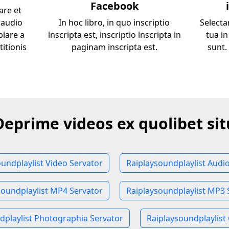
Facebook
are et
 audio
In hoc libro, in quo inscriptio
Selecta
piare a
inscripta est, inscriptio inscripta in
tua i
titionis
paginam inscripta est.
sunt
Deprime videos ex quolibet sit
undplaylist Video Servator
Raiplaysoundplaylist Audi
soundplaylist MP4 Servator
Raiplaysoundplaylist MP3 
dplaylist Photographia Servator
Raiplaysoundplaylist 