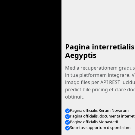
Pagina interretiali
Aegyptis
Media recuperationem gradus 
in tua platformam integrare. V
imago files per API REST luci
predictibile pricing et clare 
obtinuit.
Pagina officialis Rerum Novarum
Pagina officialis, documenta interreti
Pagina officialis Monasterii
Societas supportum disponibilum