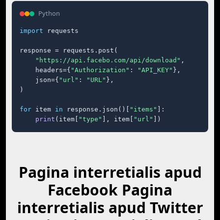
Python
import
 requests

response = requests.post(

"https://api.facebo.com/api/download"
,

    headers={
"Authorization"
: 
"API_KEY"
},

    json={
"url"
: 
"URL"
},

)

for
 item 
in
 response.json()[
"items"
]:

print
(item[
"type"
], item[
"url"
])
Pagina interretialis apud
Facebook Pagina
interretialis apud Twitter