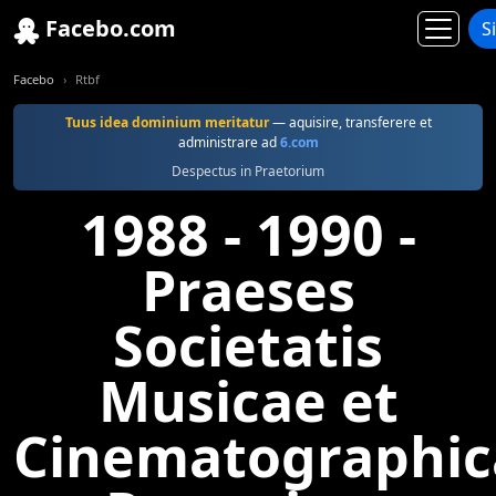
Facebo.com
S
Facebo
Rtbf
Tuus idea dominium meritatur
— aquisire, transferere et
administrare ad
6.com
Despectus in Praetorium
1988 - 1990 -
Praeses
Societatis
Musicae et
Cinematographic