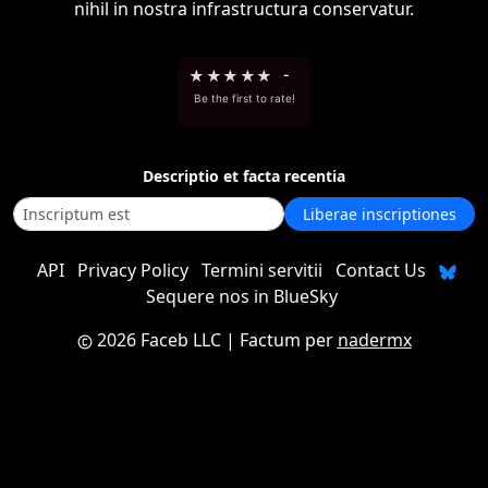
nihil in nostra infrastructura conservatur.
★
★
★
★
★
-
Be the first to rate!
Descriptio et facta recentia
Liberae inscriptiones
API
Privacy Policy
Termini servitii
Contact Us
Sequere nos in BlueSky
2026 Faceb LLC
| Factum per
nadermx